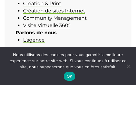
Création & Print
Création de sites Internet
Community Management
Visite Virtuelle 360°
Parlons de nous
L’agence
Nous utilisons des cookies pour vous garantir la meilleure
Brochure et Catalogues
expérience sur notre site web. Si vous continuez à utiliser ce
Notre brochure
site, nous supposerons que vous en êtes satisfait.
Nos catalogues de vêtements
OK
Contrôle Qualité
Rejoignez-nous